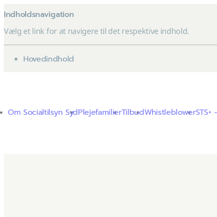
Indholdsnavigation
Vælg et link for at navigere til det respektive indhold.
gå til
Hovedindhold
Om Socialtilsyn Syd
Plejefamilier
Tilbud
Whistleblower
STS+ -